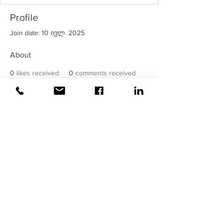
Profile
Join date: 10 ივლ. 2025
About
0
likes received
0
comments received
0
best answers
©2020
ვაისი
| ყველა უფლება
დაცულია!
უსაფრთხოება მოწმდება და
მონიტორინგდება
ვაისის
მიერ !