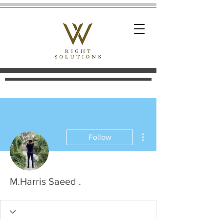
More actions
Follow
M.Harris Saeed .