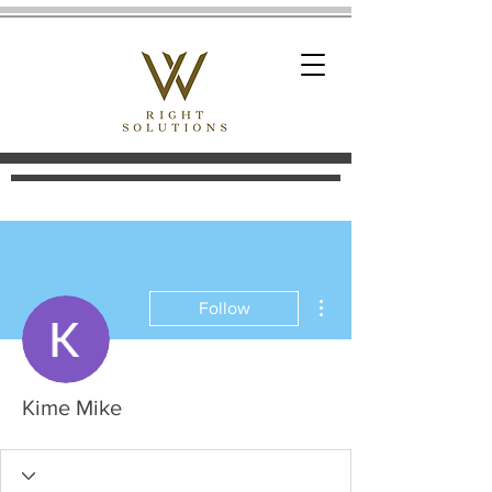
More actions
Follow
Kime Mike