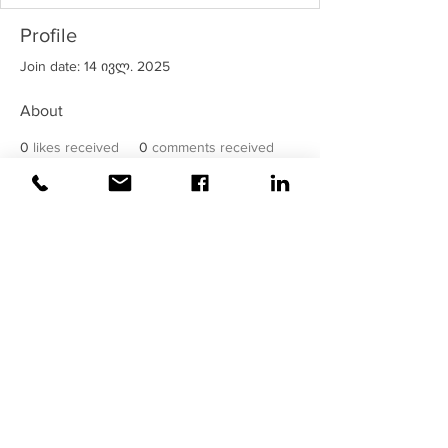
Profile
Join date: 14 ივლ. 2025
About
0
likes received
0
comments received
0
best answers
©2020
ვაისი
| ყველა უფლება
დაცულია!
უსაფრთხოება მოწმდება და
მონიტორინგდება
ვაისის
მიერ !