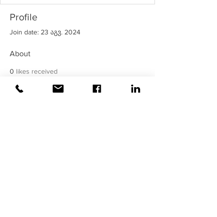
Profile
Join date: 23 აგვ. 2024
About
0
likes received
42
comments received
0
best answers
©2020
ვაისი
| ყველა უფლება
დაცულია!
უსაფრთხოება მოწმდება და
მონიტორინგდება
ვაისის
მიერ !