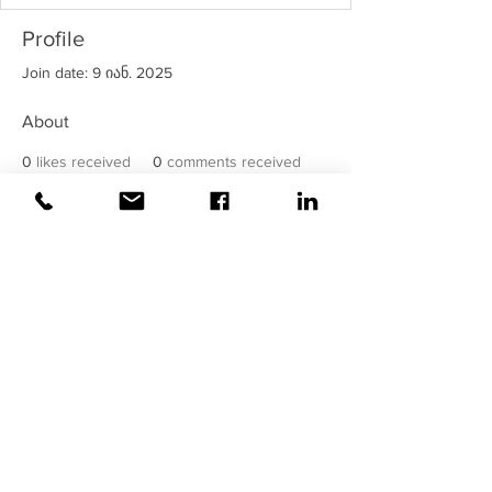
Profile
Join date: 9 იან. 2025
About
0
likes received
0
comments received
0
best answers
©2020
ვაისი
| ყველა უფლება
დაცულია!
უსაფრთხოება მოწმდება და
მონიტორინგდება
ვაისის
მიერ !