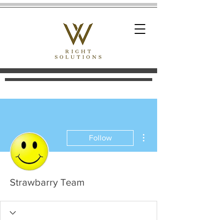
More actions
Follow
Strawbarry Team