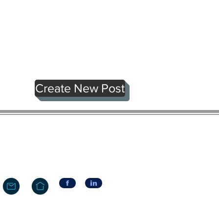
Create New Post
f
in