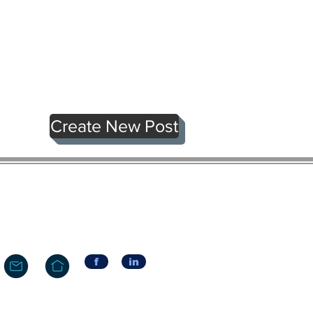
Create New Post
f
in