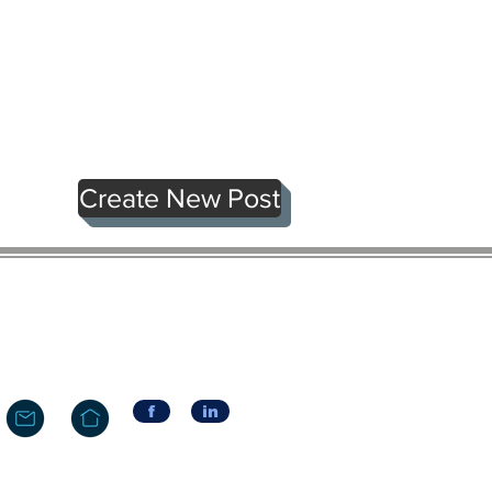
Create New Post
f
in