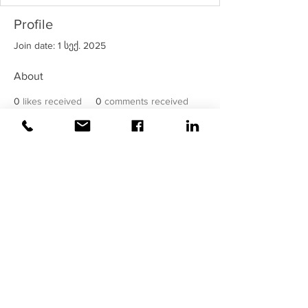
Profile
Join date: 1 სექ. 2025
About
0
likes received
0
comments received
0
best answers
©2020
ვაისი
| ყველა უფლება
დაცულია!
უსაფრთხოება მოწმდება და
მონიტორინგდება
ვაისის
მიერ !