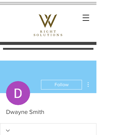
More actions
Follow
Dwayne Smith