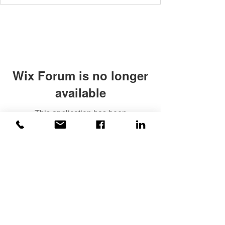
Wix Forum is no longer
available
This application has been
discontinued. If you need community
app use Wix Groups.
©2020
ვაისი
| ყველა უფლება
დაცულია!
უსაფრთხოება მოწმდება და
მონიტორინგდება
ვაისის
მიერ !