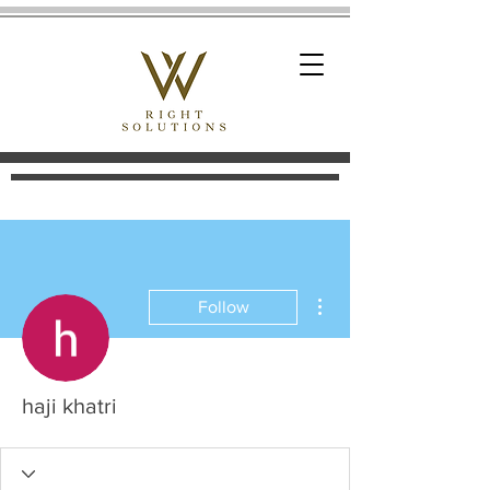
More actions
Follow
haji khatri