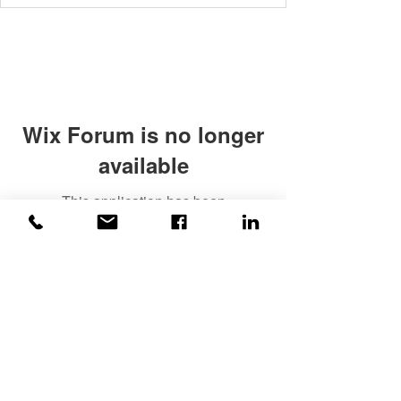
Wix Forum is no longer
available
This application has been
discontinued. If you need community
app use Wix Groups.
©2020
ვაისი
| ყველა უფლება
დაცულია!
უსაფრთხოება მოწმდება და
მონიტორინგდება
ვაისის
მიერ !